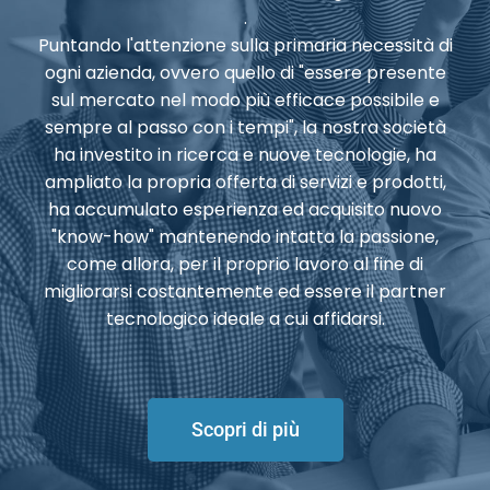
.
Puntando l'attenzione sulla primaria necessità di
ogni azienda, ovvero quello di "essere presente
sul mercato nel modo più efficace possibile e
sempre al passo con i tempi", la nostra società
ha investito in ricerca e nuove tecnologie, ha
ampliato la propria offerta di servizi e prodotti,
ha accumulato esperienza ed acquisito nuovo
"know-how" mantenendo intatta la passione,
come allora, per il proprio lavoro al fine di
migliorarsi costantemente ed essere il partner
tecnologico ideale a cui affidarsi.
Scopri di più