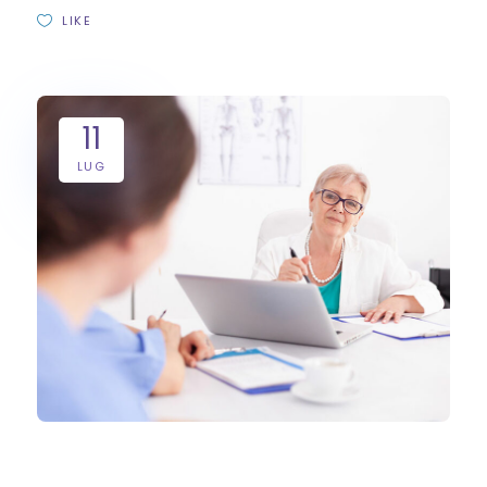
LIKE
11
LUG