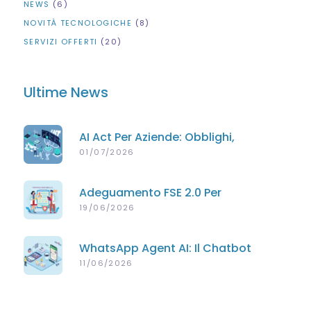
NEWS
(6)
NOVITÀ TECNOLOGICHE
(8)
SERVIZI OFFERTI
(20)
Ultime News
AI Act Per Aziende: Obblighi,
Scadenze E Supporto Per PMI
01/07/2026
Adeguamento FSE 2.0 Per
Poliambulatori Privati
19/06/2026
WhatsApp Agent AI: Il Chatbot
Intelligente Che Risponde Ai Tuoi
11/06/2026
Clienti