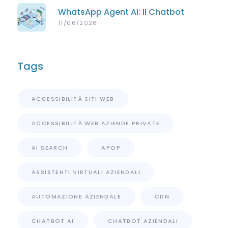
WhatsApp Agent AI: Il Chatbot
Intelligente Che Risponde Ai Tuoi
11/06/2026
Clienti
Tags
ACCESSIBILITÀ SITI WEB
ACCESSIBILITÀ WEB AZIENDE PRIVATE
AI SEARCH
APOP
ASSISTENTI VIRTUALI AZIENDALI
AUTOMAZIONE AZIENDALE
CDN
CHATBOT AI
CHATBOT AZIENDALI