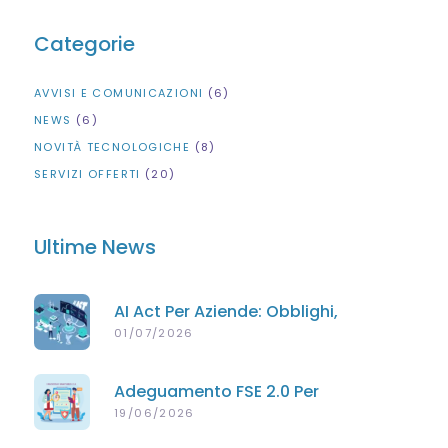
Categorie
AVVISI E COMUNICAZIONI
(6)
NEWS
(6)
NOVITÀ TECNOLOGICHE
(8)
SERVIZI OFFERTI
(20)
Ultime News
AI Act Per Aziende: Obblighi,
Scadenze E Supporto Per PMI
01/07/2026
Adeguamento FSE 2.0 Per
Poliambulatori Privati
19/06/2026