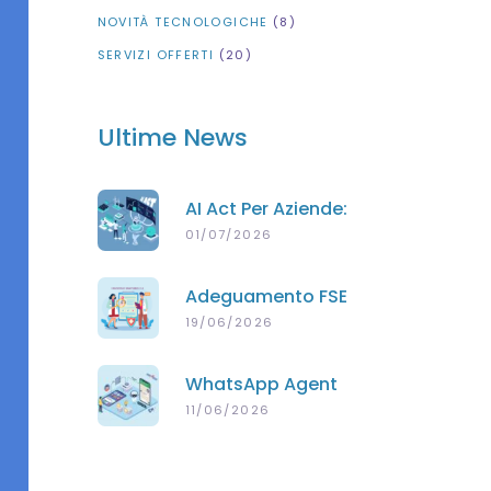
NOVITÀ TECNOLOGICHE
(8)
SERVIZI OFFERTI
(20)
Ultime News
AI Act Per Aziende:
Obblighi, Scadenze
01/07/2026
E Supporto Per PMI
Adeguamento FSE
2.0 Per
19/06/2026
Poliambulatori
Privati
WhatsApp Agent
AI: Il Chatbot
11/06/2026
Intelligente Che
Risponde Ai Tuoi
Clienti